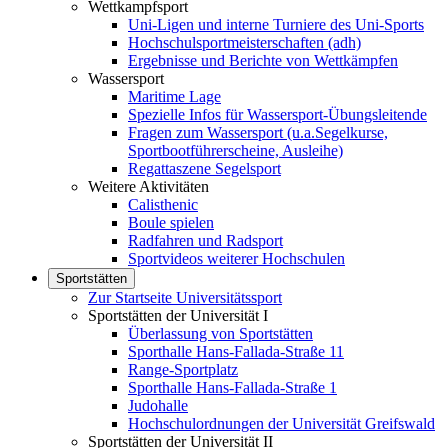
Wettkampfsport
Uni-Ligen und interne Turniere des Uni-Sports
Hochschulsportmeisterschaften (adh)
Ergebnisse und Berichte von Wettkämpfen
Wassersport
Maritime Lage
Spezielle Infos für Wassersport-Übungsleitende
Fragen zum Wassersport (u.a.Segelkurse,
Sportbootführerscheine, Ausleihe)
Regattaszene Segelsport
Weitere Aktivitäten
Calisthenic
Boule spielen
Radfahren und Radsport
Sportvideos weiterer Hochschulen
Sportstätten
Zur Startseite Universitätssport
Sportstätten der Universität I
Überlassung von Sportstätten
Sporthalle Hans-Fallada-Straße 11
Range-Sportplatz
Sporthalle Hans-Fallada-Straße 1
Judohalle
Hochschulordnungen der Universität Greifswald
Sportstätten der Universität II