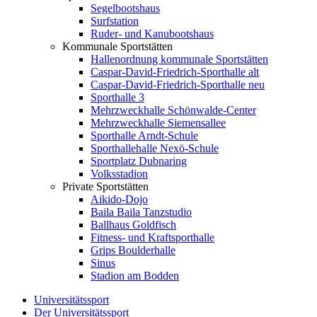
Segelbootshaus
Surfstation
Ruder- und Kanubootshaus
Kommunale Sportstätten
Hallenordnung kommunale Sportstätten
Caspar-David-Friedrich-Sporthalle alt
Caspar-David-Friedrich-Sporthalle neu
Sporthalle 3
Mehrzweckhalle Schönwalde-Center
Mehrzweckhalle Siemensallee
Sporthalle Arndt-Schule
Sporthallehalle Nexö-Schule
Sportplatz Dubnaring
Volksstadion
Private Sportstätten
Aikido-Dojo
Baila Baila Tanzstudio
Ballhaus Goldfisch
Fitness- und Kraftsporthalle
Grips Boulderhalle
Sinus
Stadion am Bodden
Universitätssport
Der Universitätssport