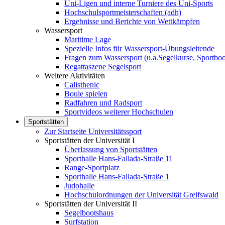
Uni-Ligen und interne Turniere des Uni-Sports
Hochschulsportmeisterschaften (adh)
Ergebnisse und Berichte von Wettkämpfen
Wassersport
Maritime Lage
Spezielle Infos für Wassersport-Übungsleitende
Fragen zum Wassersport (u.a.Segelkurse, Sportboo
Regattaszene Segelsport
Weitere Aktivitäten
Calisthenic
Boule spielen
Radfahren und Radsport
Sportvideos weiterer Hochschulen
Sportstätten
Zur Startseite Universitätssport
Sportstätten der Universität I
Überlassung von Sportstätten
Sporthalle Hans-Fallada-Straße 11
Range-Sportplatz
Sporthalle Hans-Fallada-Straße 1
Judohalle
Hochschulordnungen der Universität Greifswald
Sportstätten der Universität II
Segelbootshaus
Surfstation