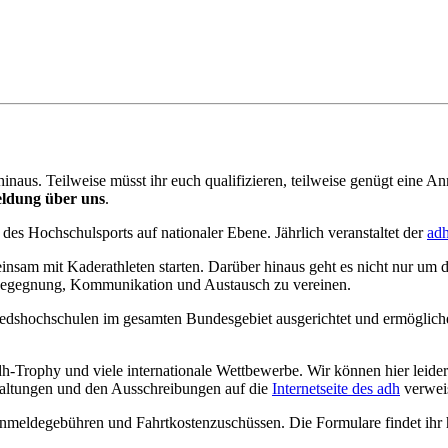
naus. Teilweise müsst ihr euch qualifizieren, teilweise genügt eine A
eldung über uns
.
es Hochschulsports auf nationaler Ebene. Jährlich veranstaltet der
ad
nsam mit Kaderathleten starten. Darüber hinaus geht es nicht nur um 
n Begegnung, Kommunikation und Austausch zu vereinen.
dshochschulen im gesamten Bundesgebiet ausgerichtet und ermöglichen
dh-Trophy und viele internationale Wettbewerbe. Wir können hier leide
nstaltungen und den Ausschreibungen auf die
Internetseite des adh
verwei
Anmeldegebühren und Fahrtkostenzuschüssen. Die Formulare findet ihr h