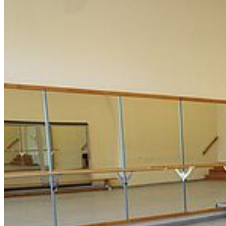
Weiter
Go to slide 1
Go to slide 2
Go to slide 3
Go to slide 4
Go to slide 5
Go to slide 6
Soziale Medien
Instagram
LinkedIn
Facebook
YouTube
Mastodon
Bluesky
Uniapp