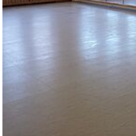
Dekanat
Service
Selbstbedienungsportal
Groupware
Moodle
Einrichtungen A bis Z
Telefonsuche
Stellenangebote
Veranstaltungskalender
Lagepläne
Barrierefreiheit
Datenschutz
Kontakt
Impressum
© 2026 Universität Greifswald
Page Identifier: 10033
Nach oben