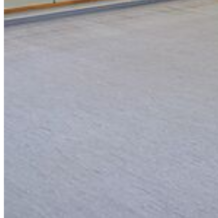
Karte
Campus Innenstadt
Campus Berthold-Beitz-Platz
Campus
Soldmannstraße
Campus Loefflerstraße
Campus Innenstadt
Campus Berthold-Beitz-Platz
Campus Soldmannstraße
Campus Loefflerstraße
Kontakt
Universitätssport