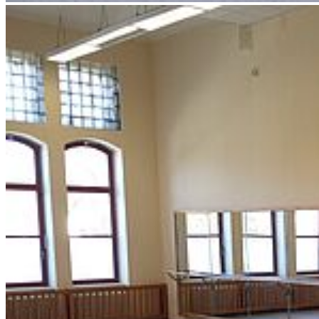
Hans-Fallada-Straße 11
17489 Greifswald
Telefon +49 3834 420-3625
Telefax +49 3834 420-3651
universitaetssport
@greifswald
.de
Universität Greifswald
Startseite
Zentrales Prüfungsamt
Studierendensekretariat
Zentrale Studienberatung
International Office
Universitätsbibliothek
Rechenzentrum
Universitätssport
Musik
Sprachenzentrum
Philosopische Fakultät
Philosophische Fakultät
Institute