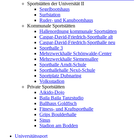
Sportstätten der Universität II
Segelbootshaus
Surfstation
Ruder- und Kanubootshaus
Kommunale Sportstätten
Hallenordnung kommunale Sportstätten
Caspar-David-Friedrich-Sporthalle alt
Caspar-David-Friedrich-Sporthalle neu
Sporthalle 3
Mehrzweckhalle Schönwalde-Center
Mehrzweckhalle Siemensallee
Sporthalle Arndt-Schule
Sporthallehalle Nexö-Schule
Sportplatz Dubnaring
Volksstadion
Private Sportstätten
Aikido-Dojo
Baila Baila Tanzstudio
Ballhaus Goldfisch
Fitness- und Kraftsporthalle
Grips Boulderhalle
Sinus
Stadion am Bodden
Universitätssport