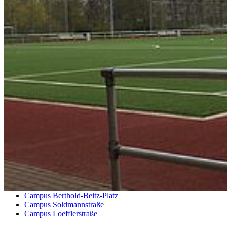
Karte
Campus Innenstadt
Campus Berthold-Beitz-Platz
Campus
Soldmannstraße
Campus Loefflerstraße
Campus Innenstadt
Campus Berthold-Beitz-Platz
Campus Soldmannstraße
Campus Loefflerstraße