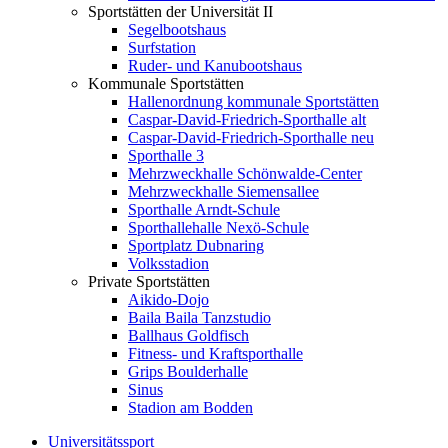
Sportstätten der Universität II
Segelbootshaus
Surfstation
Ruder- und Kanubootshaus
Kommunale Sportstätten
Hallenordnung kommunale Sportstätten
Caspar-David-Friedrich-Sporthalle alt
Caspar-David-Friedrich-Sporthalle neu
Sporthalle 3
Mehrzweckhalle Schönwalde-Center
Mehrzweckhalle Siemensallee
Sporthalle Arndt-Schule
Sporthallehalle Nexö-Schule
Sportplatz Dubnaring
Volksstadion
Private Sportstätten
Aikido-Dojo
Baila Baila Tanzstudio
Ballhaus Goldfisch
Fitness- und Kraftsporthalle
Grips Boulderhalle
Sinus
Stadion am Bodden
Universitätssport