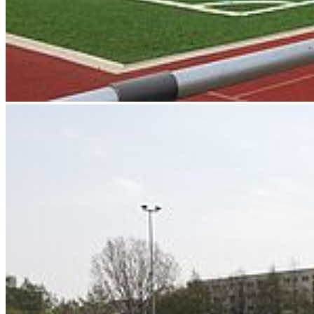
Weiter
Go to slide 1
Go to slide 2
Soziale Medien
Instagram
LinkedIn
Facebook
YouTube
Mastodon
Bluesky
Uniapp