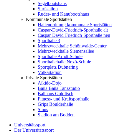
Segelbootshaus
Surfstation
Ruder- und Kanubootshaus
Kommunale Sportstätten
Hallenordnung kommunale Sportstätten
Caspar-David-Friedrich-Sporthalle alt
Caspar-David-Friedrich-Sporthalle neu
Sporthalle 3
Mehrzweckhalle Schönwalde-Center
Mehrzweckhalle Siemensallee
Sporthalle Arndt-Schule
Sporthallehalle Nexö-Schule
Sportplatz Dubnaring
Volksstadion
Private Sportstätten
Aikido-Dojo
Baila Baila Tanzstudio
Ballhaus Goldfisch
Fitness- und Kraftsporthalle
Grips Boulderhalle
Sinus
Stadion am Bodden
Universitätssport
Der Universitätssport