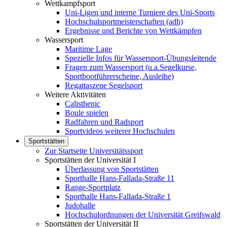
Wettkampfsport
Uni-Ligen und interne Turniere des Uni-Sports
Hochschulsportmeisterschaften (adh)
Ergebnisse und Berichte von Wettkämpfen
Wassersport
Maritime Lage
Spezielle Infos für Wassersport-Übungsleitende
Fragen zum Wassersport (u.a.Segelkurse,
Sportbootführerscheine, Ausleihe)
Regattaszene Segelsport
Weitere Aktivitäten
Calisthenic
Boule spielen
Radfahren und Radsport
Sportvideos weiterer Hochschulen
Sportstätten
Zur Startseite Universitätssport
Sportstätten der Universität I
Überlassung von Sportstätten
Sporthalle Hans-Fallada-Straße 11
Range-Sportplatz
Sporthalle Hans-Fallada-Straße 1
Judohalle
Hochschulordnungen der Universität Greifswald
Sportstätten der Universität II