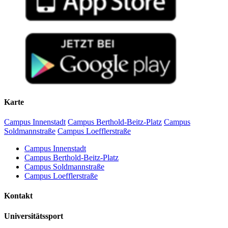
3. Haftungsausschluss
Aus der Teilnahme am Universitätssport sind keinerlei
Haftungsgründe gegen die Universität oder ihre Bediensteten über
die gesetzliche Haftung hinaus ableitbar. Die Nutzung aller durch
das Programm des Universitätssports ausgewiesenen Einrichtungen
erfolgt auf eigene Gefahr. Weder das Land noch die Universität
haften für Unfälle oder Schäden irgendwelcher Art, für Diebstähle,
etc.
Karte
Campus Innenstadt
Campus Berthold-Beitz-Platz
Campus
Soldmannstraße
Campus Loefflerstraße
Campus Innenstadt
Campus Berthold-Beitz-Platz
Campus Soldmannstraße
Campus Loefflerstraße
Kontakt
Universitätssport