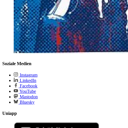
Soziale Medien
Instagram
LinkedIn
Facebook
YouTube
Mastodon
Bluesky
Uniapp