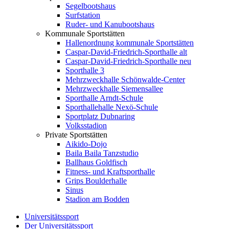
Segelbootshaus
Surfstation
Ruder- und Kanubootshaus
Kommunale Sportstätten
Hallenordnung kommunale Sportstätten
Caspar-David-Friedrich-Sporthalle alt
Caspar-David-Friedrich-Sporthalle neu
Sporthalle 3
Mehrzweckhalle Schönwalde-Center
Mehrzweckhalle Siemensallee
Sporthalle Arndt-Schule
Sporthallehalle Nexö-Schule
Sportplatz Dubnaring
Volksstadion
Private Sportstätten
Aikido-Dojo
Baila Baila Tanzstudio
Ballhaus Goldfisch
Fitness- und Kraftsporthalle
Grips Boulderhalle
Sinus
Stadion am Bodden
Universitätssport
Der Universitätssport