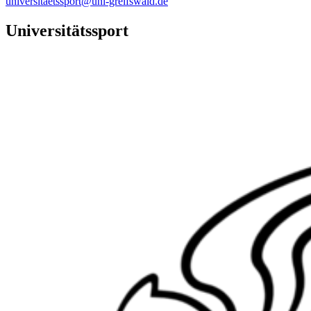
universitaetssport@uni-greifswald.de
Universitätssport