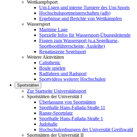
Wettkampfsport
Uni-Ligen und interne Turniere des Uni-Sports
Hochschulsportmeisterschaften (adh)
Ergebnisse und Berichte von Wettkämpfen
Wassersport
Maritime Lage
Spezielle Infos für Wassersport-Übungsleitende
Fragen zum Wassersport (u.a.Segelkurse,
Sportbootführerscheine, Ausleihe)
Regattaszene Segelsport
Weitere Aktivitäten
Calisthenic
Boule spielen
Radfahren und Radsport
Sportvideos weiterer Hochschulen
Sportstätten
Zur Startseite Universitätssport
Sportstätten der Universität I
Überlassung von Sportstätten
Sporthalle Hans-Fallada-Straße 11
Range-Sportplatz
Sporthalle Hans-Fallada-Straße 1
Judohalle
Hochschulordnungen der Universität Greifswald
Sportstätten der Universität II