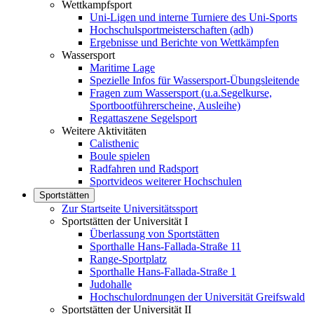
Wettkampfsport
Uni-Ligen und interne Turniere des Uni-Sports
Hochschulsportmeisterschaften (adh)
Ergebnisse und Berichte von Wettkämpfen
Wassersport
Maritime Lage
Spezielle Infos für Wassersport-Übungsleitende
Fragen zum Wassersport (u.a.Segelkurse,
Sportbootführerscheine, Ausleihe)
Regattaszene Segelsport
Weitere Aktivitäten
Calisthenic
Boule spielen
Radfahren und Radsport
Sportvideos weiterer Hochschulen
Sportstätten
Zur Startseite Universitätssport
Sportstätten der Universität I
Überlassung von Sportstätten
Sporthalle Hans-Fallada-Straße 11
Range-Sportplatz
Sporthalle Hans-Fallada-Straße 1
Judohalle
Hochschulordnungen der Universität Greifswald
Sportstätten der Universität II