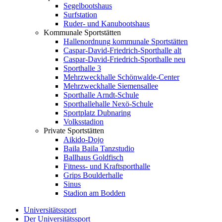
Segelbootshaus
Surfstation
Ruder- und Kanubootshaus
Kommunale Sportstätten
Hallenordnung kommunale Sportstätten
Caspar-David-Friedrich-Sporthalle alt
Caspar-David-Friedrich-Sporthalle neu
Sporthalle 3
Mehrzweckhalle Schönwalde-Center
Mehrzweckhalle Siemensallee
Sporthalle Arndt-Schule
Sporthallehalle Nexö-Schule
Sportplatz Dubnaring
Volksstadion
Private Sportstätten
Aikido-Dojo
Baila Baila Tanzstudio
Ballhaus Goldfisch
Fitness- und Kraftsporthalle
Grips Boulderhalle
Sinus
Stadion am Bodden
Universitätssport
Der Universitätssport